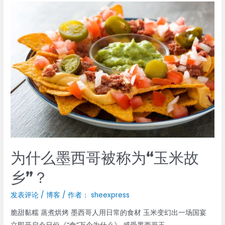
如
何
让
墨
西
哥
人
越
来
越
胖
的？
为什么墨西哥被称为“玉米故
乡”？
发表评论
/
博客
/ 作者：
sheexpress
脆甜黏糯 蒸煮烘烤 墨西哥人用日常的食材 玉米变幻出一场国宴