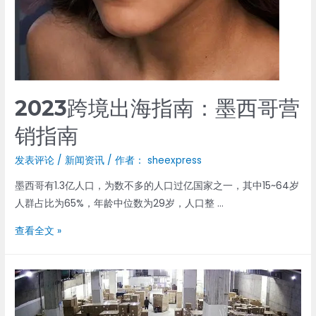
2023跨境出海指南：墨西哥营
销指南
发表评论
/
新闻资讯
/ 作者：
sheexpress
墨西哥有1.3亿人口，为数不多的人口过亿国家之一，其中15~64岁
人群占比为65%，年龄中位数为29岁，人口整 …
2023
查看全文 »
跨
境
出
海