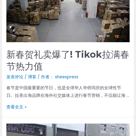
指
南：
墨
西
哥
营
销
新春贺礼卖爆了! Tikok拉满春
指
南
节热力值
发表评论
/
博客
/ 作者：
sheexpress
春节是中国最重要的节日，也是全球华人华侨同庆的全球性节
日。拉美出海品牌在海外社交媒体上进行春节营销，不仅能让海 …
新
查看全文 »
春
贺
礼