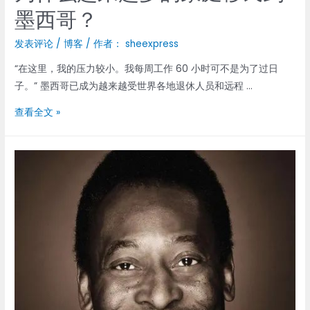
墨西哥？
收
获
发表评论
/
博客
/ 作者：
sheexpress
颇
丰
“在这里，我的压力较小。我每周工作 60 小时可不是为了过日
子。” 墨西哥已成为越来越受世界各地退休人员和远程 …
为
查看全文 »
什
么
越
来
越
多
的
家
庭
移
民