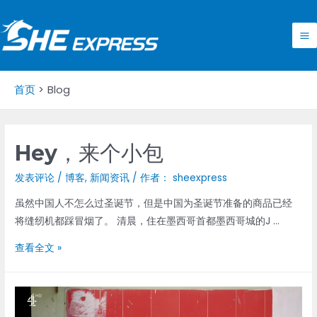
跳
至
内
Ma
容
M
首页
Blog
Hey，来个小包
发表评论
/
博客
,
新闻资讯
/ 作者：
sheexpress
虽然中国人不怎么过圣诞节，但是中国为圣诞节准备的商品已经
将缝纫机都踩冒烟了。 清晨，住在墨西哥首都墨西哥城的J …
Hey，
查看全文 »
来
个
小