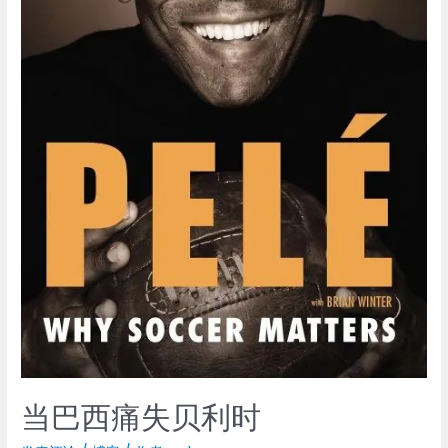
到
墨
西
哥？
当巴西痛失贝利时