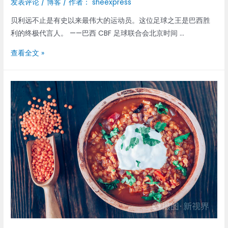
发表评论
/
博客
/ 作者：
sheexpress
贝利远不止是有史以来最伟大的运动员。这位足球之王是巴西胜
利的终极代言人。 ——巴西 CBF 足球联合会北京时间 …
当
查看全文 »
巴
西
痛
失
贝
利
时