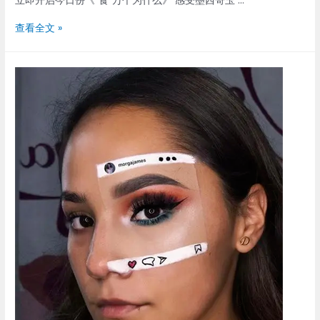
立即开启今日份《“食”万个为什么》 感受墨西哥玉 …
为
查看全文 »
什
么
墨
西
哥
被
称
为
“玉
米
故
乡”？