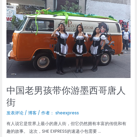
卖
爆
了!
Tikok
拉
满
春
节
热
力
值
中国老男孩带你游墨西哥唐人
街
发表评论
/
博客
/ 作者：
sheexpress
有人说它是世界上最小的唐人街，但它仍然拥有丰富的传统和有
趣的故事。 这次，SHE EXPRESS的速递小包需要 …