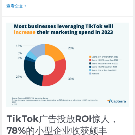
中
查看全文 »
国
老
男
孩
带
你
游
墨
西
哥
唐
人
街
TikTok广告投放ROI惊人，
78%的小型企业收获颇丰