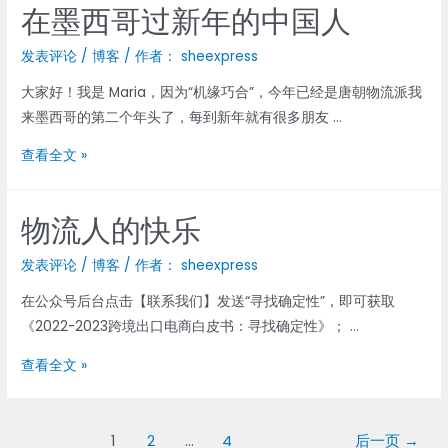
在墨西哥过新年的中国人
发表评论
/
博客
/ 作者：
sheexpress
大家好！我是 Maria，因为“机缘巧合”，今年已经是唐朝物流派我
来墨西哥的第二个年头了，每到新年就有很多朋友 …
在
查看全文 »
墨
西
物流人的快乐
哥
过
发表评论
/
博客
/ 作者：
sheexpress
新
在公众号后台点击【联系我们】发送“寻找确定性”，即可获取
年
《2022-2023跨境出口电商白皮书：寻找确定性》； …
的
中
物
查看全文 »
国
流
人
人
文
的
1
2
…
4
后一页
→