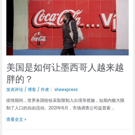
包
美国是如何让墨西哥人越来越
胖的？
发表评论
/
博客
/ 作者：
sheexpress
疫情期间，世界各国纷纷采取限制入出境等措施，短期内极大限
制了人口的自由流动。2021年6月，市场调查公司益普索 …
美
查看全文 »
国
是