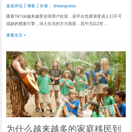
发表评论
/
博客
/ 作者：
sheexpress
随着TikTok越来越受全球用户欢迎，该平台也逐渐变成人们不可
或缺的搜索引擎，深入生活的方方面面，其中尤以Z世 …
TikTok
查看全文 »
广
告
投
放
ROI
惊
人，
78%
的
小
型
企
为什么越来越多的家庭移民到
业